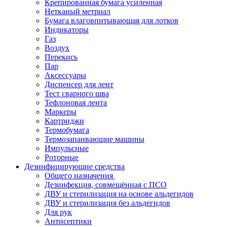
Крепированная бумага усиленная
Нетканый метриал
Бумага влаговпитывающая для лотков
Индикаторы
Газ
Воздух
Перекись
Пар
Аксессуары
Диспенсер для лент
Тест сварного шва
Тефлоновая лента
Маркеры
Картриджи
Термобумага
Термозапаивающие машины
Импульсные
Роторные
Дезинфицирующие средства
Общего назначения
Дезинфекция, совмещённая с ПСО
ДВУ и стерилизация на основе альдегидов
ДВУ и стерилизация без альдегидов
Для рук
Антисептики