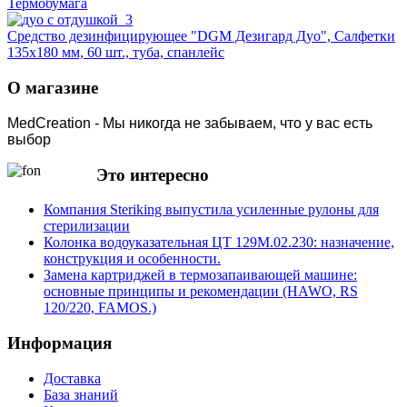
Термобумага
Средство дезинфицирующее "DGM Дезигард Дуо", Салфетки
135х180 мм, 60 шт., туба, спанлейс
О магазине
MedCreation - Мы никогда не забываем, что у вас есть
выбор
Это интересно
Компания Steriking выпустила усиленные рулоны для
стерилизации
Колонка водоуказательная ЦТ 129М.02.230: назначение,
конструкция и особенности.
Замена картриджей в термозапаивающей машине:
основные принципы и рекомендации (HAWO, RS
120/220, FAMOS.)
Информация
Доставка
База знаний