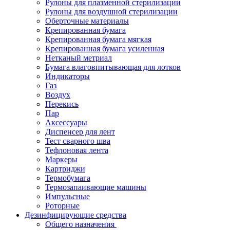
Рулоны для плазменной стерилизации
Рулоны для воздушной стерилизации
Оберточные материалы
Крепированная бумага
Крепированная бумага мягкая
Крепированная бумага усиленная
Нетканый метриал
Бумага влаговпитывающая для лотков
Индикаторы
Газ
Воздух
Перекись
Пар
Аксессуары
Диспенсер для лент
Тест сварного шва
Тефлоновая лента
Маркеры
Картриджи
Термобумага
Термозапаивающие машины
Импульсные
Роторные
Дезинфицирующие средства
Общего назначения